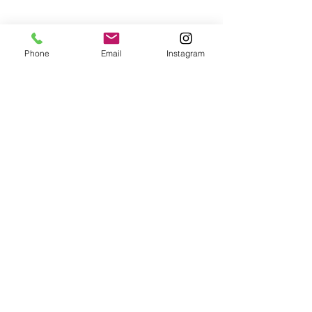
Phone
Email
Instagram
Show More
© ​Maurício Azenha - Arquitetura